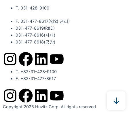
T. 031-428-9100
F. 031-477-8617(영업,관리)
031-477-8619(R&D)
031-477-8616(자재)​
031-477-8618(공장)​
I
F
L
Y
n
a
i
o
T. +82-31-428-9100
F. +82-31-477-8617
s
c
n
u
I
F
L
Y
t
e
k
t
n
a
i
o
Copyright 2025 Huvitz Corp. All rights reserved
a
b
e
u
s
c
n
u