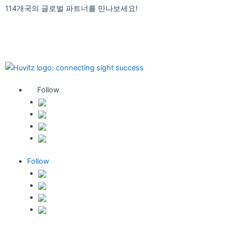
콘
114개국의 글로벌 파트너를 만나보세요!
텐
Find your Local Distributor
츠
휴비츠 대리점 확인하기
로
건
너
뛰
기
Follow
Follow