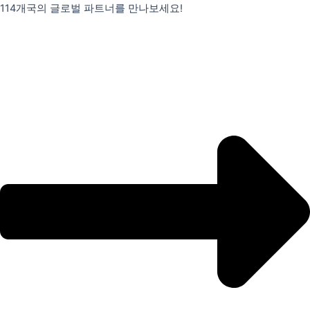
콘
114개국의 글로벌 파트너를 만나보세요!
텐
츠
로
건
너
뛰
기