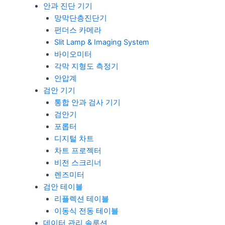
안과 진단 기기
망막단층진단기
펀더스 카메라
Slit Lamp & Imaging System
바이오미터
각막 지형도 측정기
안압계
검안 기기
통합 안과 검사 기기
검안기
포롭터
디지털 차트
차트 프로젝터
비전 스크리너
렌즈미터
검안 테이블
리플렉션 테이블
이동식 전동 테이블
데이터 관리 솔루션