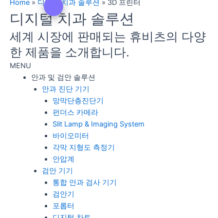
Home
»
디지털 치과 솔루션
»
3D 프린터
디지털 치과 솔루션
세계 시장에 판매되는 휴비츠의 다양
한 제품을 소개합니다.
MENU
안과 및 검안 솔루션
안과 진단 기기
망막단층진단기
펀더스 카메라
Slit Lamp & Imaging System
바이오미터
각막 지형도 측정기
안압계
검안 기기
통합 안과 검사 기기
검안기
포롭터
디지털 차트