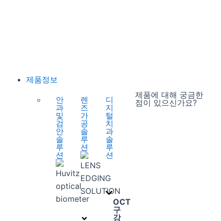
Find your Local Distributor
휴비츠 대리점 확인하기
제품정보
제품에 대해 궁금한
안
렌
디
점이 있으신가요?
과
즈
지
및
가
털
검
공
치
맞춤 상담 신
안
솔
과
청하기
솔
루
솔
루
션
루
션
션
OCT
구
강