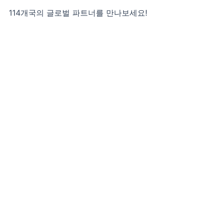
콘
114개국의 글로벌 파트너를 만나보세요!
텐
츠
로
건
너
뛰
기