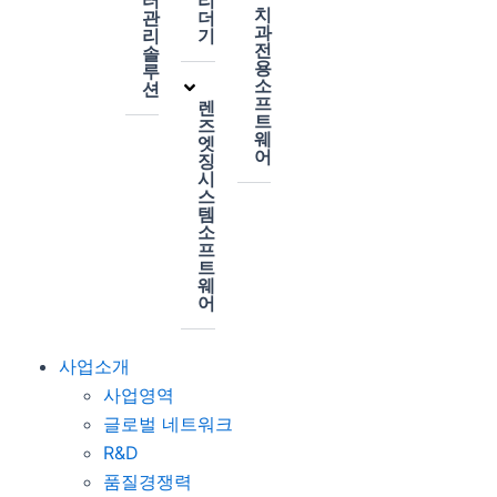
터
리
치
관
더
과
리
기
전
솔
용
루
소
션
프
렌
트
즈
웨
엣
어
징
시
스
템
소
프
트
웨
어
사업소개
사업영역
글로벌 네트워크
R&D
품질경쟁력