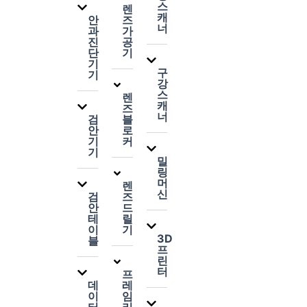
스
렌
캐
안
즈
너
과
가
진
공
단
기
기
구
기
강
스
렌
캐
즈
너
검
블
안
로
기
커
기
밀
링
머
렌
신
검
즈
안
드
테
릴
이
기
3D
블
프
린
터
프
데
레
이
임