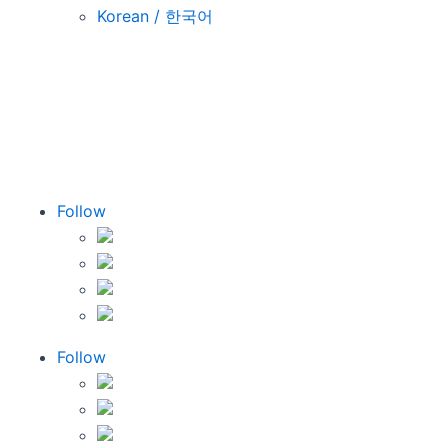
Korean / 한국어
Ophthalmology & Optometry
렌즈 가공 솔루션
Blog
Follow
Follow