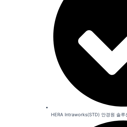
HERA Intraworks(STD) 안경원 솔