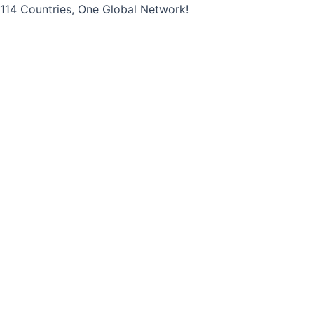
콘
114 Countries, One Global Network!
텐
츠
로
건
너
뛰
기