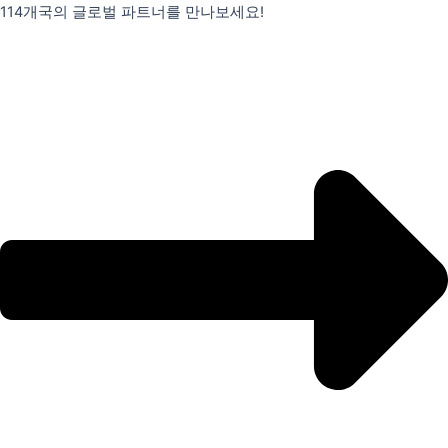
콘
114개국의 글로벌 파트너를 만나보세요!
텐
츠
로
건
너
뛰
기