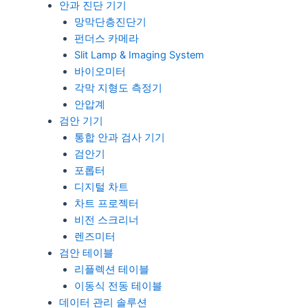
안과 진단 기기
망막단층진단기
펀더스 카메라
Slit Lamp & Imaging System
바이오미터
각막 지형도 측정기
안압계
검안 기기
통합 안과 검사 기기
검안기
포롭터
디지털 차트
차트 프로젝터
비전 스크리너
렌즈미터
검안 테이블
리플렉션 테이블
이동식 전동 테이블
데이터 관리 솔루션