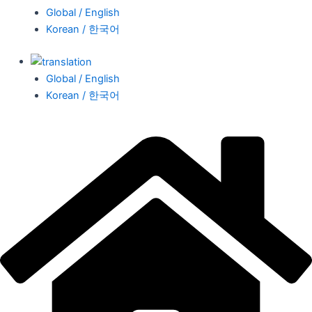
Global / English
Korean / 한국어
Global / English
Korean / 한국어