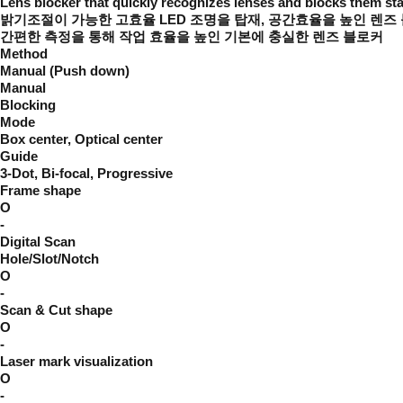
Lens blocker that quickly recognizes lenses and blocks them sta
밝기조절이 가능한 고효율 LED 조명을 탑재, 공간효율을 높인 렌즈
간편한 측정을 통해 작업 효율을 높인 기본에 충실한 렌즈 블로커
Method
Manual (Push down)
Manual
Blocking
Mode
Box center, Optical center
Guide
3-Dot, Bi-focal, Progressive
Frame shape
O
-
Digital Scan
Hole/Slot/Notch
O
-
Scan & Cut shape
O
-
Laser mark visualization
O
-