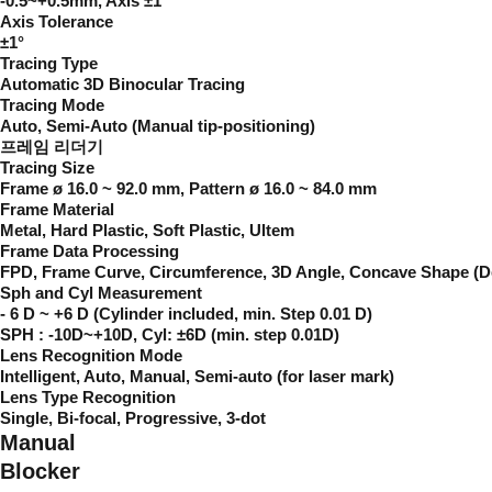
-0.5~+0.5mm, Axis ±1°
Axis Tolerance
±1°
Tracing Type
Automatic 3D Binocular Tracing
Tracing Mode
Auto, Semi-Auto (Manual tip-positioning)
프레임 리더기
Tracing Size
Frame ø 16.0 ~ 92.0 mm, Pattern ø 16.0 ~ 84.0 mm
Frame Material
Metal, Hard Plastic, Soft Plastic, Ultem
Frame Data Processing
FPD, Frame Curve, Circumference, 3D Angle, Concave Shape (D
Sph and Cyl Measurement
- 6 D ~ +6 D (Cylinder included, min. Step 0.01 D)
SPH : -10D~+10D, Cyl: ±6D (min. step 0.01D)
Lens Recognition Mode
Intelligent, Auto, Manual, Semi-auto (for laser mark)
Lens Type Recognition
Single, Bi-focal, Progressive, 3-dot
Manual
Blocker