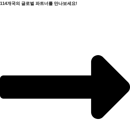
콘
114개국의 글로벌 파트너를 만나보세요!
텐
츠
로
건
너
뛰
기