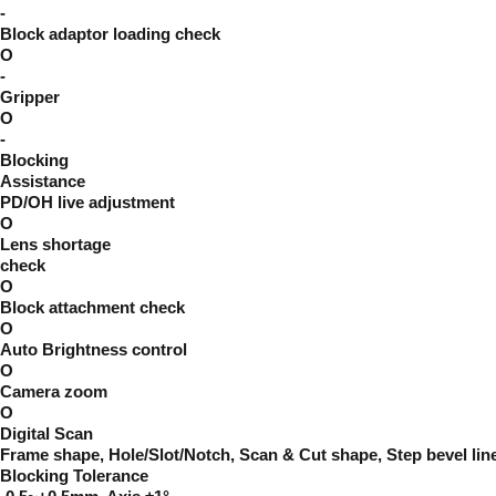
-
Block adaptor loading check
O
-
Gripper
O
-
Blocking
Assistance
PD/OH live adjustment
O
Lens shortage
check
O
Block attachment check
O
Auto Brightness control
O
Camera zoom
O
Digital Scan
Frame shape, Hole/Slot/Notch, Scan & Cut shape, Step bevel lin
Blocking Tolerance