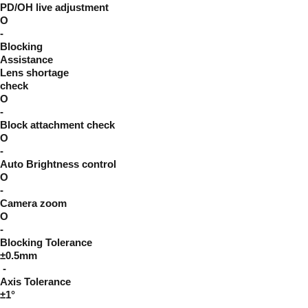
PD/OH live adjustment
O
-
Blocking
Assistance
Lens shortage
check
O
-
Block attachment check
O
-
Auto Brightness control
O
-
Camera zoom
O
-
Blocking Tolerance
±0.5mm
-
Axis Tolerance
±1°
-