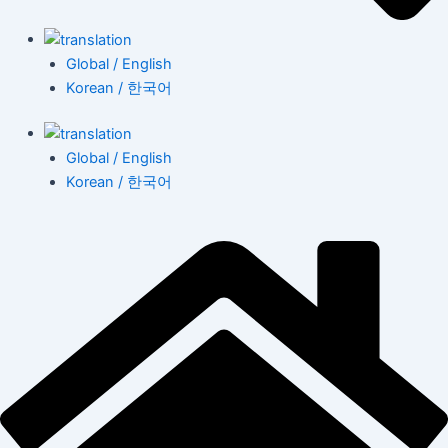
Global / English
Korean / 한국어
Global / English
Korean / 한국어