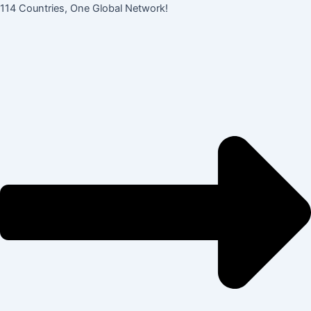
콘
114 Countries, One Global Network!
텐
츠
로
건
너
뛰
기