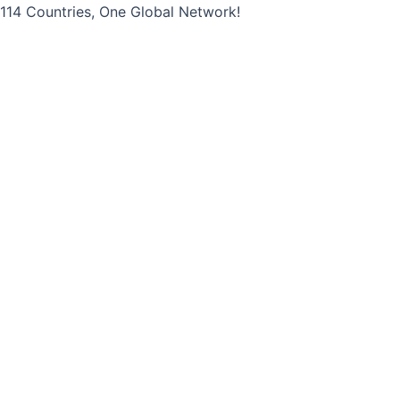
콘
114 Countries, One Global Network!
텐
츠
로
건
너
뛰
기