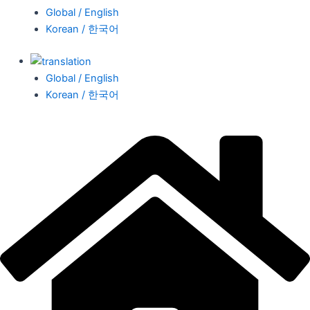
Global / English
Korean / 한국어
Global / English
Korean / 한국어