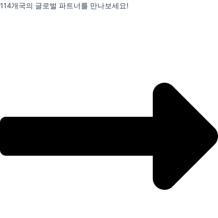
콘
114개국의 글로벌 파트너를 만나보세요!
텐
츠
로
건
너
뛰
기