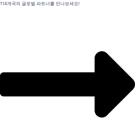
콘
114개국의 글로벌 파트너를 만나보세요!
텐
츠
로
건
너
뛰
기