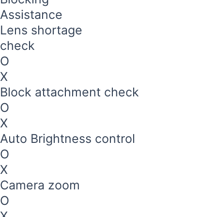
Assistance
Lens shortage
check
O
X
Block attachment check
O
X
Auto Brightness control
O
X
Camera zoom
O
X