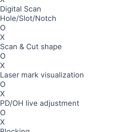
Digital Scan
Hole/Slot/Notch
O
X
Scan & Cut shape
O
X
Laser mark visualization
O
X
PD/OH live adjustment
O
X
Blocking