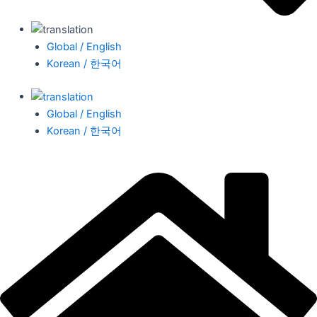
Global / English
Korean / 한국어
Global / English
Korean / 한국어