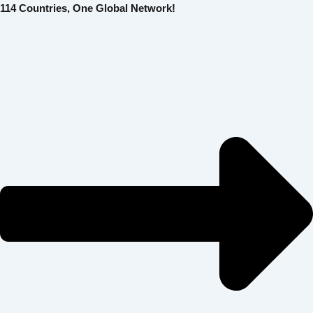
콘
Post
114 Countries, One Global Network!
텐
navigation
츠
로
건
너
뛰
기