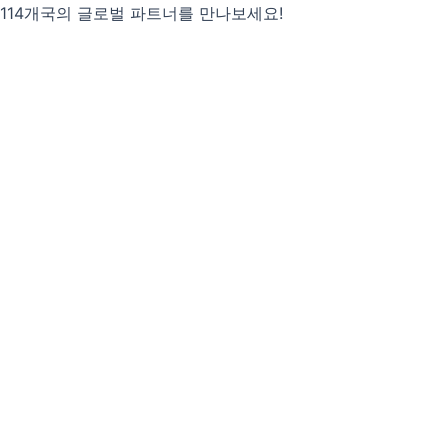
콘
114개국의 글로벌 파트너를 만나보세요!
텐
츠
로
건
너
뛰
기