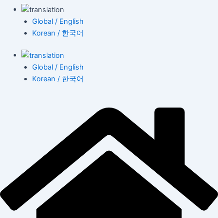
Global / English
Korean / 한국어
Global / English
Korean / 한국어