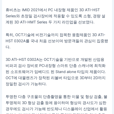
휴비츠는
IMID 2021
에서
PC
내장형 제품인
3D ATI-HST
Series
와 초정밀 검사장비에 적용할 수 있도록 소형
,
경량 설
계된
3D ATI-HMT Series
두 가지 라인업을 선보였다
.
특히
,
OCT
기술에 비전기술까지 접목한 융합제품인
3D ATI-
HST 0302A
를 국내 처음 선보이며 방문객들의 관심이 집중됐
다
.
3D ATI-HST 0302A
는
OCT
기술을 기반으로 개발된 산업용
비파괴 검사 장비로
PC
내장형 스마트 단층 스캐너에 최적화
된 소프트웨어가 임베디드 된
Stand alone
타입의 제품이다
.
OCT
에 대물렌즈가 장착된 리볼버 타입으로
3D
부터
2D
까지
정밀한 검사가 가능하다
.
투명한 다층 구조물의 단층촬영을 통한 이물 및 형상 검출
,
불
투명체의
3D
형상 검출 등에 용이하며 형상의 경사도가 심한
경우에도 검사가 가능해 반도체나 디스플레이 산업에서 활용