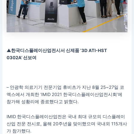
▲
한국디스플레이산업전시서 신제품
‘
3D ATI-HST
0302A
’
선보여
– 안광학 의료기기 전문기업 휴비츠가 지난
8
월
25~27
일 코
엑스에서 개최한 ‘
IMID 2021
한국디스플레이산업전시회’에
참가해 성황리에 종료했다고 밝혔다
.
IMID
한국디스플레이산업전은 국내 최대 규모의 디스플레이
산업 전문 전시로
,
올해
20
주년을 맞이했으며 국내외
115
개사
가 참가했다
.