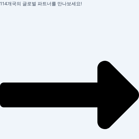
콘
114개국의 글로벌 파트너를 만나보세요!
텐
츠
로
건
너
뛰
기