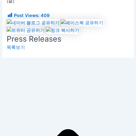
[끝]
Post Views:
409
Press Releases
목록보기