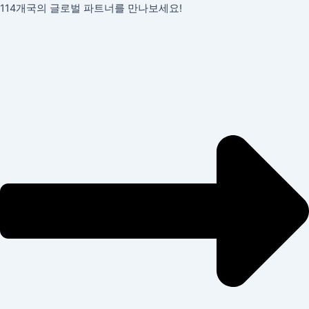
콘
114개국의 글로벌 파트너를 만나보세요!
텐
츠
로
건
너
뛰
기