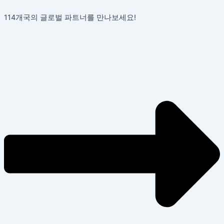
콘
포
114개국의 글로벌 파트너를 만나보세요!
텐
스
츠
트
로
탐
건
색
너
뛰
기