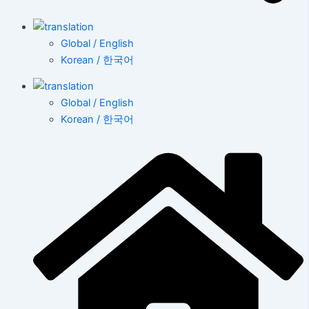
Global / English
Korean / 한국어
Global / English
Korean / 한국어