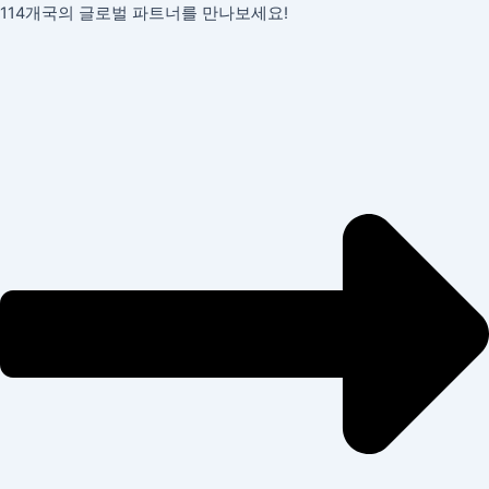
콘
114개국의 글로벌 파트너를 만나보세요!
텐
츠
로
건
너
뛰
기