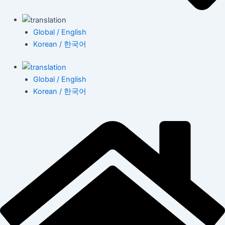
Global / English
Korean / 한국어
Global / English
Korean / 한국어