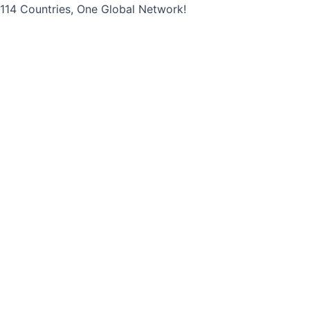
콘
114 Countries, One Global Network!
텐
츠
로
건
너
뛰
기