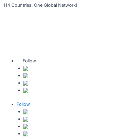
콘
114 Countries, One Global Network!
텐
Find your Local Distributor
츠
휴비츠 대리점 확인하기
로
건
너
뛰
기
Follow
Follow