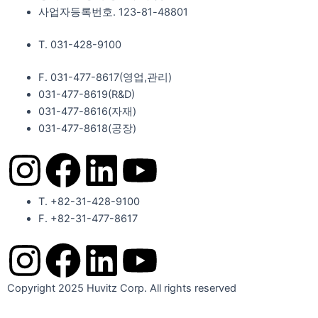
사업자등록번호. 123-81-48801
T. 031-428-9100
F. 031-477-8617(영업,관리)
031-477-8619(R&D)
031-477-8616(자재)​
031-477-8618(공장)​
I
F
L
Y
n
a
i
o
T. +82-31-428-9100
F. +82-31-477-8617
s
c
n
u
I
F
L
Y
t
e
k
t
n
a
i
o
Copyright 2025 Huvitz Corp. All rights reserved
a
b
e
u