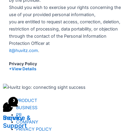
by the provider.
Should you wish to exercise your rights concerning the
use of your provided personal information,
you are entitled to request access, correction, deletion,
restriction of processing, data portability, or objection
through the contact of the Personal Information
Protection Officer at
it@huvitz.com
.
Privacy Policy
+View Details
PRODUCT
BUSINESS
PR
Inquiry
Service &
COMPANY
Support
PRIVACY POLICY