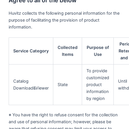
Agree to all of the below
Huvitz collects the following personal information for the
purpose of facilitating the provision of product
information.
Peri
Collected
Purpose of
Service Category
Rete
Items
Use
and
To provide
customized
Catalog
Until
State
product
Download&Viewer
withd
information
by region
※ You have the right to refuse consent for the collection
and use of personal information; however, please be
aware that refusing consent may limit your access to