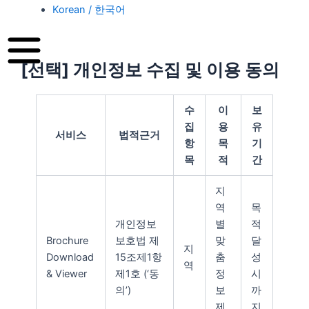
Korean / 한국어
[선택] 개인정보 수집 및 이용 동의
수
이
보
집
용
유
서비스
법적근거
항
목
기
목
적
간
지
역
목
개인정보
별
적
Brochure
보호법 제
맞
달
지
Download
15조제1항
춤
성
역
& Viewer
제1호 (‘동
정
시
의’)
보
까
제
지