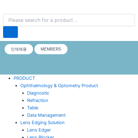
s
c
n
u
g
o
d
b
t
e
k
t
Search
r
o
i
e
a
b
e
u
a
k
n
g
o
d
b
인재채용
MEMBERS
m
r
o
i
e
a
k
n
PRODUCT
Ophthalmology & Optometry Product
m
Diagnostic
Refraction
Table
Data Management
Lens Edging Solution
Lens Edger
Lens Blocker